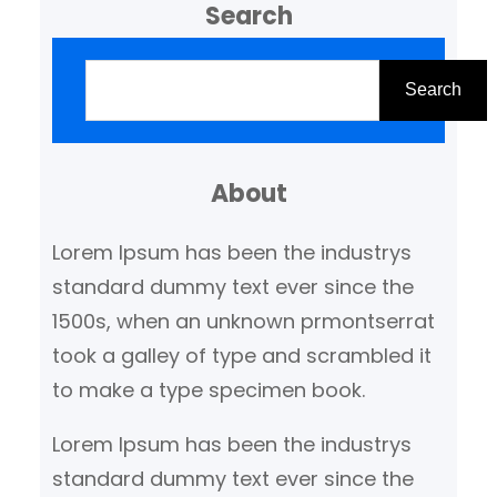
Search
decoratie. Of je nu je
woonkamer wilt opfleuren, een
Z
feestelijke sfeer wilt creëren of
o
Search
accenten wilt leggen in een
e
specifieke ruimte, met een LED…
k
About
e
n
Lorem Ipsum has been the industrys
standard dummy text ever since the
1500s, when an unknown prmontserrat
took a galley of type and scrambled it
to make a type specimen book.
Lorem Ipsum has been the industrys
standard dummy text ever since the