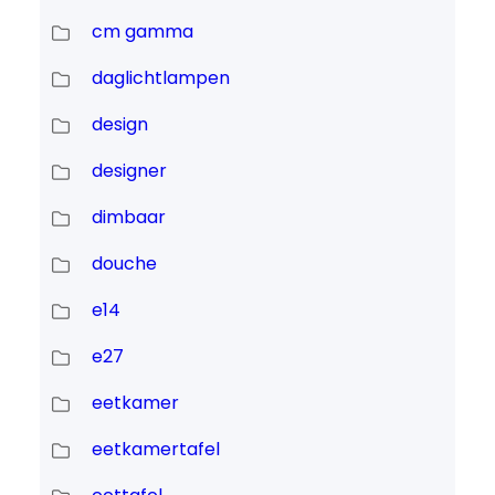
cm gamma
daglichtlampen
design
designer
dimbaar
douche
e14
e27
eetkamer
eetkamertafel