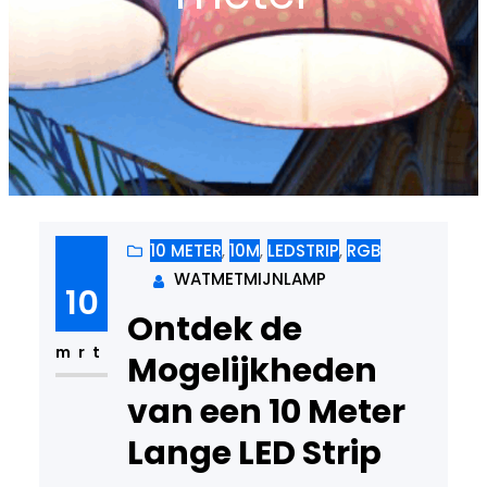
10 METER
, 
10M
, 
LEDSTRIP
, 
RGB
WATMETMIJNLAMP
10
Ontdek de
mrt
Mogelijkheden
van een 10 Meter
Lange LED Strip