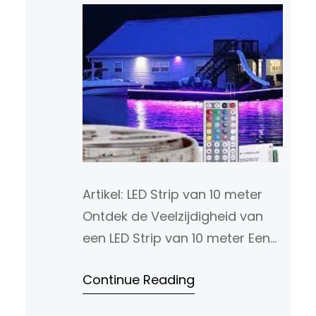
Artikel: LED Strip van 10 meter
Ontdek de Veelzijdigheid van
een LED Strip van 10 meter Een
LED strip van 10 meter biedt
Continue Reading
eindeloze mogelijkheden op het
gebied van verlichting en