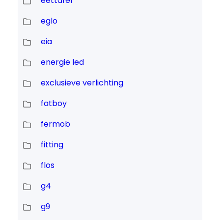
eettafel
eglo
eia
energie led
exclusieve verlichting
fatboy
fermob
fitting
flos
g4
g9