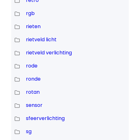
retro
rgb
rieten
rietveld licht
rietveld verlichting
rode
ronde
rotan
sensor
sfeerverlichting
sg