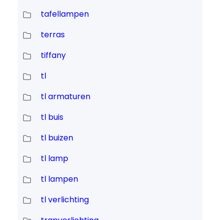
tafellampen
terras
tiffany
tl
tl armaturen
tl buis
tl buizen
tl lamp
tl lampen
tl verlichting