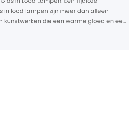
 Glas in Lood Lampen: Een Tijdloze
as in lood lampen zijn meer dan alleen
ijn kunstwerken die een warme gloed en een
 elke ruimte. Met hun kleurrijke glaspanelen
 zijn glas in lood lampen een tijdloze