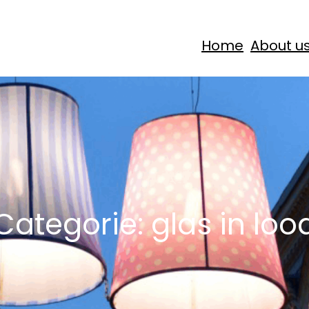
Home
About u
Categorie:
glas in loo