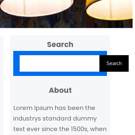
Search
Z
Search
o
e
k
About
e
Lorem Ipsum has been the
n
industrys standard dummy
text ever since the 1500s, when