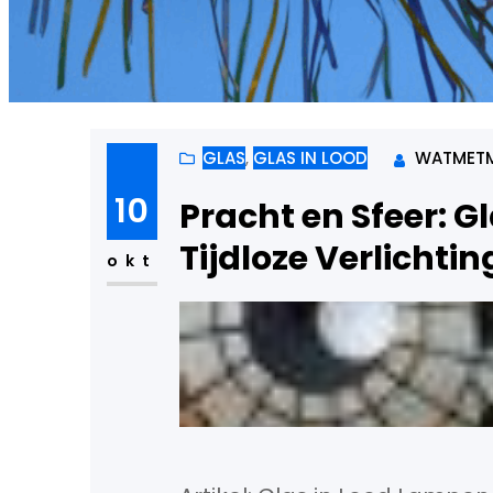
GLAS
, 
GLAS IN LOOD
WATMETM
10
Pracht en Sfeer: G
Tijdloze Verlichti
okt