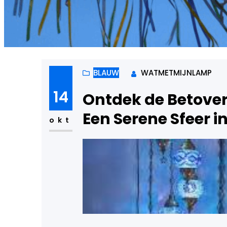
BLAUW
WATMETMIJNLAMP
14
Ontdek de Betove
Een Serene Sfeer i
okt