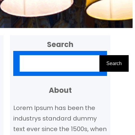
Search
Z
Search
o
e
k
About
e
Lorem Ipsum has been the
n
industrys standard dummy
text ever since the 1500s, when