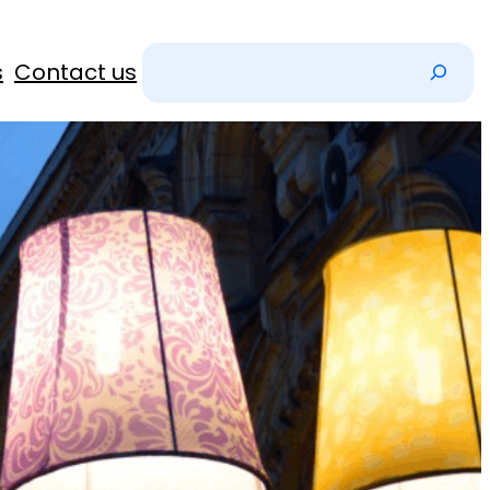
Z
s
Contact us
o
e
k
e
n