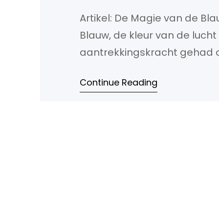
Artikel: De Magie van de B
Blauw, de kleur van de lucht 
aantrekkingskracht gehad o
staat de blauwe lamp beke
Continue Reading
veelzijdige toepassingen. De
wordt…