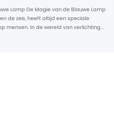
lauwe Lamp De Magie van de Blauwe Lamp
en de zee, heeft altijd een speciale
p mensen. In de wereld van verlichting
nd om zijn unieke eigenschappen en
 Psychologie van Blauw Licht Blauw licht