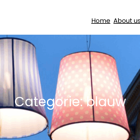
Home
About u
Categorie:
blauw