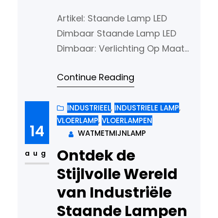
Artikel: Staande Lamp LED
Dimbaar Staande Lamp LED
Dimbaar: Verlichting Op Maat
Verlichting speelt een cruciale
Continue Reading
rol in het creëren van de juiste
sfeer en ambiance in elke
ruimte. Een staande lamp met
INDUSTRIEEL
, 
INDUSTRIELE LAMP
, 
VLOERLAMP
, 
VLOERLAMPEN
LED-verlichting die dimbaar is,
14
WATMETMIJNLAMP
biedt niet alleen functionele
Ontdek de
verlichting, maar ook de
aug
mogelijkheid om de
Stijlvolle Wereld
lichtintensiteit aan te passen
van Industriële
aan uw behoeften…
Staande Lampen