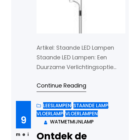
Artikel: Staande LED Lampen
Staande LED Lampen: Een
Duurzame Verlichtingsoptie
Staande LED lampen zijn niet
Continue Reading
alleen een functionele
verlichtingsbron, maar ook een
stijlvolle toevoeging aan elk
LEESLAMPEN
, 
STAANDE LAMP
, 
VLOERLAMP
, 
VLOERLAMPEN
interieur. Met hun slanke
9
WATMETMIJNLAMP
ontwerp en energiezuinige
Ontdek de
eigenschappen zijn ze populair
mei