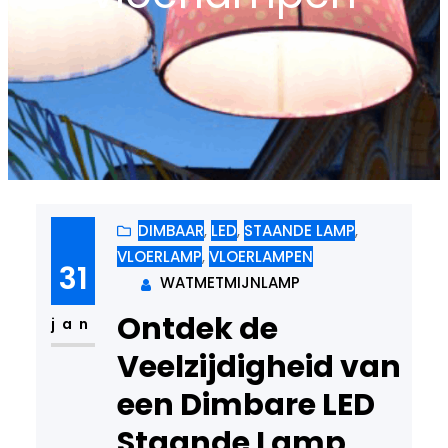
DIMBAAR
, 
LED
, 
STAANDE LAMP
, 
VLOERLAMP
, 
VLOERLAMPEN
31
WATMETMIJNLAMP
Ontdek de
jan
Veelzijdigheid van
een Dimbare LED
Staande Lamp