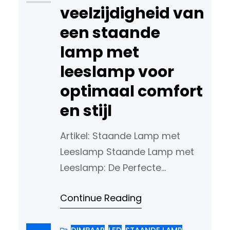
geworden in huizen, kantoren
veelzijdigheid van
en openbare ruimtes.
een staande
Voordelen van Staande LED
lamp met
Lampen Een van de
leeslamp voor
belangrijkste voordelen van…
optimaal comfort
en stijl
Artikel: Staande Lamp met
Leeslamp Staande Lamp met
Leeslamp: De Perfecte
Verlichtingsoplossing voor Elke
Continue Reading
Ruimte Verlichting speelt een
cruciale rol in het creëren van