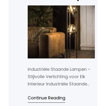
Industriële Staande Lampen –
Stijlvolle Verlichting voor Elk
Interieur Industriële Staande
Lampen – Stijlvolle Verlichting
Continue Reading
voor Elk Interieur Industriële
staande lampen zijn niet alleen