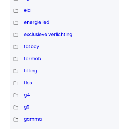
eia
energie led
exclusieve verlichting
fatboy
fermob
fitting
flos
g4
g9
gamma