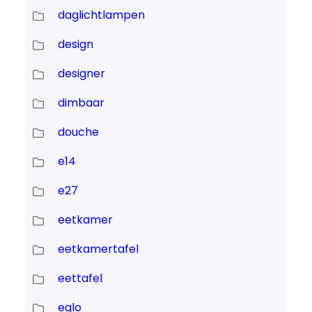
daglichtlampen
design
designer
dimbaar
douche
e14
e27
eetkamer
eetkamertafel
eettafel
eglo