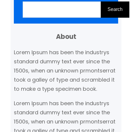
creëren van sfeer en ambiance
o
Search
in een ruimte. Een dimbare
e
staande lamp biedt de
k
mogelijkheid om de
About
e
lichtintensiteit aan te passen
n
Lorem Ipsum has been the industrys
aan verschillende behoeften en
standard dummy text ever since the
gelegenheden. Voordelen…
1500s, when an unknown prmontserrat
took a galley of type and scrambled it
to make a type specimen book.
Lorem Ipsum has been the industrys
standard dummy text ever since the
1500s, when an unknown prmontserrat
took a galley of type and scrambled it