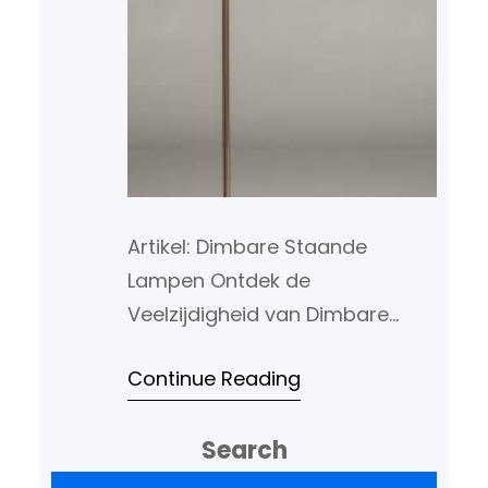
Artikel: Dimbare Staande
Lampen Ontdek de
Veelzijdigheid van Dimbare
Staande Lampen Staande
Continue Reading
lampen zijn niet alleen
functioneel als verlichtingsbron,
Search
maar kunnen ook een
belangrijke rol spelen bij het
Z