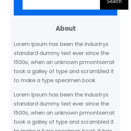
o
lange levensduur en
Search
e
veelzijdigheid is LED-
k
plafondverlichting de…
About
e
n
Lorem Ipsum has been the industrys
standard dummy text ever since the
1500s, when an unknown prmontserrat
took a galley of type and scrambled it
to make a type specimen book.
Lorem Ipsum has been the industrys
standard dummy text ever since the
1500s, when an unknown prmontserrat
took a galley of type and scrambled it
to make a type specimen book. It has