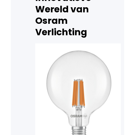
woonkamer of kantoor,
Wereld van
dimbare…
Osram
Verlichting