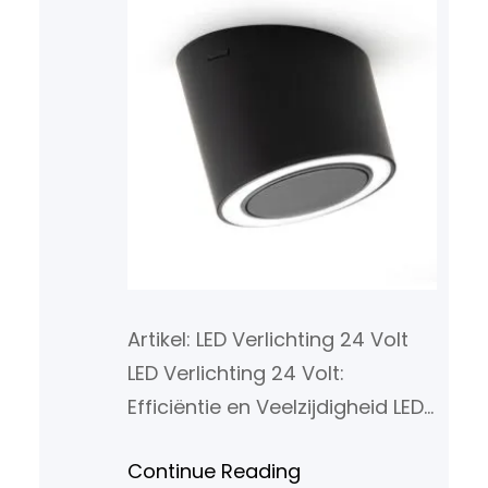
Artikel: LED Verlichting 24 Volt
LED Verlichting 24 Volt:
Efficiëntie en Veelzijdigheid LED-
verlichting is de toekomst als
Continue Reading
het gaat om energiezuinige en