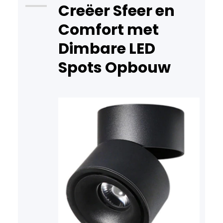
Creëer Sfeer en
trend ontstaan die creativiteit
Comfort met
en sfeer naar een hoger niveau
tilt. Waarom Gekleurde LED
Dimbare LED
Verlichting? Gekleurde…
Spots Opbouw