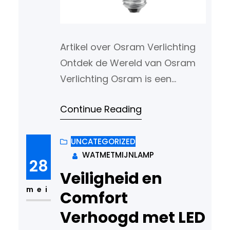
Artikel over Osram Verlichting
Ontdek de Wereld van Osram
Verlichting Osram is een
toonaangevend merk op het
Continue Reading
gebied van verlichting en biedt
een breed scala aan
hoogwaardige
UNCATEGORIZED
WATMETMIJNLAMP
verlichtingsoplossingen voor
28
zowel thuisgebruik als
Veiligheid en
commerciële toepassingen.
mei
Comfort
Met een geschiedenis die
Verhoogd met LED
teruggaat tot 1906, heeft