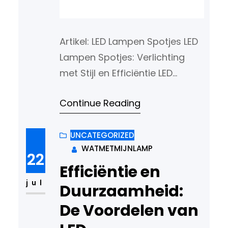
Artikel: LED Lampen Spotjes LED
Lampen Spotjes: Verlichting
met Stijl en Efficiëntie LED
lampen spotjes zijn de perfecte
Continue Reading
combinatie van stijlvolle
verlichting en energie-
efficiëntie. Of u nu uw interieur
UNCATEGORIZED
WATMETMIJNLAMP
wilt verfraaien of specifieke
22
accenten wilt aanbrengen, LED
Efficiëntie en
spotjes bieden een veelzijdige
jul
Duurzaamheid:
en duurzame oplossing.
De Voordelen van
Voordelen van LED Lampen