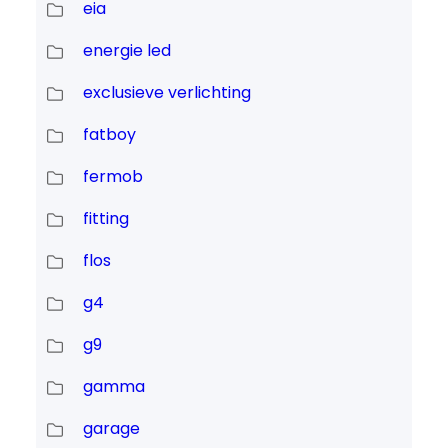
eia
energie led
exclusieve verlichting
fatboy
fermob
fitting
flos
g4
g9
gamma
garage