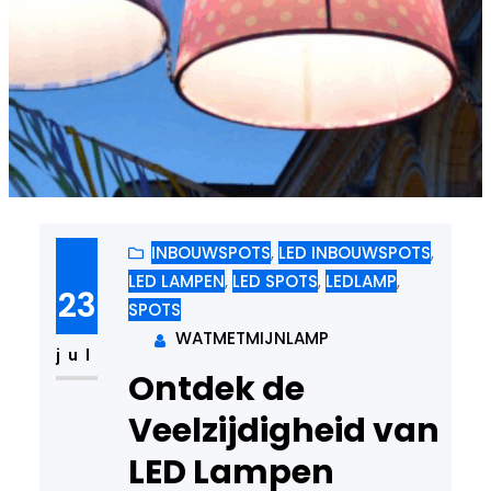
INBOUWSPOTS
, 
LED INBOUWSPOTS
, 
LED LAMPEN
, 
LED SPOTS
, 
LEDLAMP
, 
23
SPOTS
WATMETMIJNLAMP
jul
Ontdek de
Veelzijdigheid van
LED Lampen