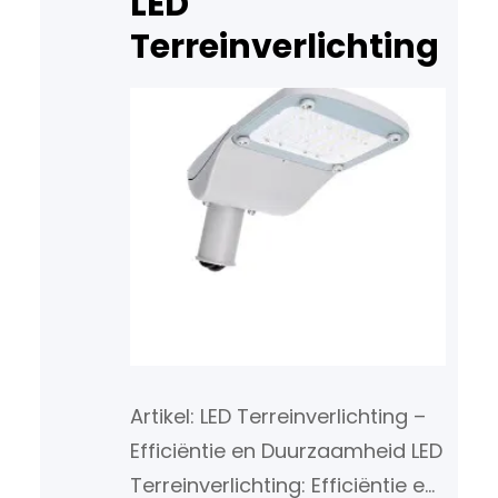
LED
Spotjes Energiezuinig: LED
Terreinverlichting
lampen verbruiken aanzienlijk
minder…
Artikel: LED Terreinverlichting –
Efficiëntie en Duurzaamheid LED
Terreinverlichting: Efficiëntie en