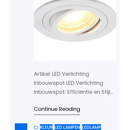
Artikel: LED Verlichting
Inbouwspot LED Verlichting
Inbouwspot: Efficiëntie en Stijl
Gecombineerd LED verlichting
Continue Reading
inbouwspots zijn een populaire
keuze geworden voor zowel
residentiële als commerciële
KLEUR
, 
LED LAMPEN
, 
LEDLAMP