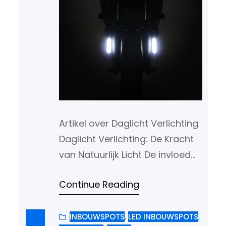
Artikel over Daglicht Verlichting
Daglicht Verlichting: De Kracht
van Natuurlijk Licht De invloed
van verlichting op ons welzijn
Continue Reading
en productiviteit is aanzienlijk.
Een bijzonder type verlichting
dat steeds meer aandacht
INBOUWSPOTS
, 
LED INBOUWSPOTS
, 