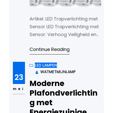
Artikel: LED Trapverlichting met
Sensor LED Trapverlichting met
Sensor: Verhoog Veiligheid en
Comfort Trapverlichting is een
Continue Reading
essentieel onderdeel van het
interieur van elke woning. Niet
alleen zorgt het voor een
LED LAMPEN
WATMETMIJNLAMP
stijlvolle uitstraling, maar het
23
draagt ook bij aan de veiligheid
Moderne
en het comfort in huis. LED
mei
Plafondverlichtin
trapverlichting met sensor is
g met
een innovatieve oplossing die
Energiezuinige
steeds…