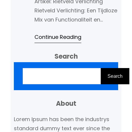
Artikel: Rietveld Verlichting
Rietveld Verlichting: Een Tijdloze
Mix van Functionaliteit en
Design Rietveld Verlichting
Continue Reading
staat bekend om zijn unieke
combinatie van functionaliteit
Search
en design. Het merk, vernoemd
naar de beroemde
Z
Nederlandse architect en
o
Search
meubelontwerper Gerrit
e
Rietveld, weet als geen ander
k
hoe verlichting kan bijdragen
About
e
aan de sfeer en uitstraling van
n
Lorem Ipsum has been the industrys
een ruimte. Met een focus…
standard dummy text ever since the