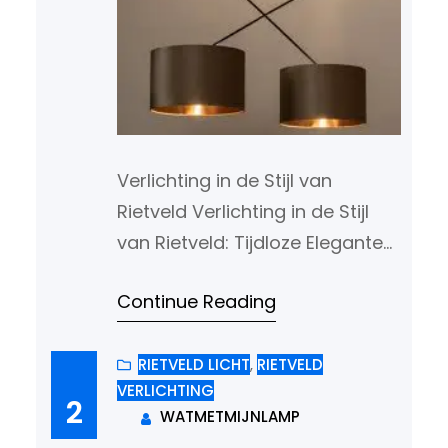
Verlichting in de Stijl van
Rietveld Verlichting in de Stijl
van Rietveld: Tijdloze Elegante
Ontwerpen De Nederlandse
Continue Reading
architect en ontwerper Gerrit
Rietveld staat bekend om zijn
invloedrijke bijdragen aan de
RIETVELD LICHT
, 
RIETVELD
VERLICHTING
kunstbeweging De Stijl. Zijn
2
WATMETMIJNLAMP
minimalistische en functionele