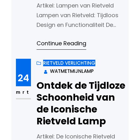
Artikel: Lampen van Rietveld
Lampen van Rietveld: Tijdloos
Design en Functionaliteit De
lampen ontworpen door Gerrit
Continue Reading
Rietveld, een van de meest
invloedrijke Nederlandse
ontwerpers van de 20e eeuw,
RIETVELD VERLICHTING
WATMETMIJNLAMP
zijn iconisch in hun eenvoud en
24
functionaliteit. Rietveld staat
Ontdek de Tijdloze
bekend om zijn minimalistische
mrt
Schoonheid van
benadering van design en zijn
de Iconische
vermogen om vorm en functie
Rietveld Lamp
perfect te integreren. Een…
Artikel: De Iconische Rietveld