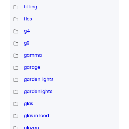
fitting
flos
g4
g9
gamma
garage
garden lights
gardenlights
glas
glas in lood
glazen