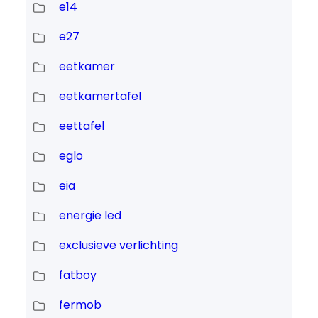
e14
e27
eetkamer
eetkamertafel
eettafel
eglo
eia
energie led
exclusieve verlichting
fatboy
fermob