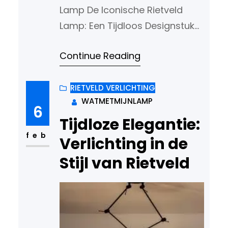
Lamp De Iconische Rietveld
Lamp: Een Tijdloos Designstuk
De Rietveld Lamp, ontworpen
Continue Reading
door de beroemde
Nederlandse architect en
ontwerper Gerrit Rietveld, is
RIETVELD VERLICHTING
WATMETMIJNLAMP
een iconisch stuk dat de tand
6
des tijds heeft doorstaan. Met
Tijdloze Elegantie:
zijn kenmerkende geometrische
feb
Verlichting in de
vormen en minimalistische
Stijl van Rietveld
esthetiek is deze lamp een
waar pronkstuk in elk modern
interieur. De…