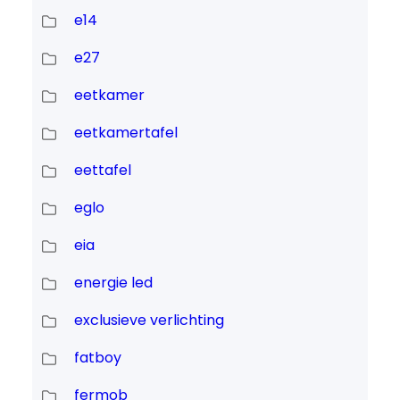
e14
e27
eetkamer
eetkamertafel
eettafel
eglo
eia
energie led
exclusieve verlichting
fatboy
fermob