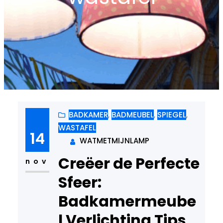
BADKAMER
, 
BADMEUBEL
, 
SPIEGEL
, 
WASTAFEL
14
WATMETMIJNLAMP
Creëer de Perfecte
nov
Sfeer:
Badkamermeube
l Verlichting Tips