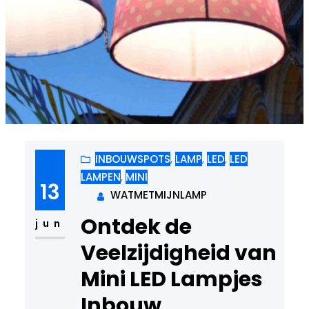
INBOUWSPOTS
, 
LAMP
, 
LED
, 
LED
LAMPEN
, 
MINI
13
WATMETMIJNLAMP
Ontdek de
jun
Veelzijdigheid van
Mini LED Lampjes
Inbouw