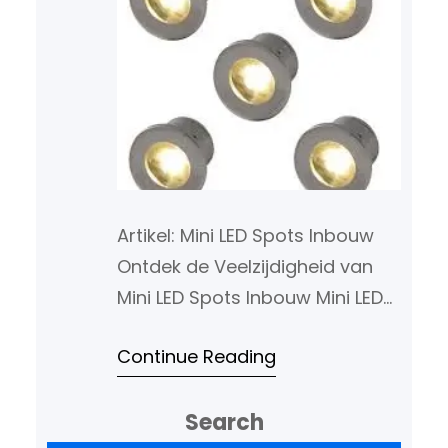
Artikel: Mini LED Spots Inbouw
Ontdek de Veelzijdigheid van
Mini LED Spots Inbouw Mini LED
spots inbouw zijn een populaire
Continue Reading
keuze geworden voor het
verlichten van diverse ruimtes,
Search
van keukens en badkamers tot