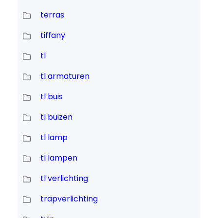
terras
tiffany
tl
tl armaturen
tl buis
tl buizen
tl lamp
tl lampen
tl verlichting
trapverlichting