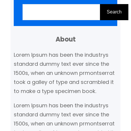
woonkamers en kantoren. Deze
Z
compacte en energiezuinige
o
Search
verlichtingsopties bieden tal
e
van voordelen en
k
mogelijkheden voor het creëren
About
e
van de juiste sfeer en…
n
Lorem Ipsum has been the industrys
standard dummy text ever since the
1500s, when an unknown prmontserrat
took a galley of type and scrambled it
to make a type specimen book.
Lorem Ipsum has been the industrys
standard dummy text ever since the
1500s, when an unknown prmontserrat