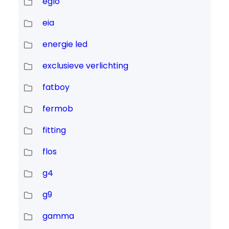
eglo
eia
energie led
exclusieve verlichting
fatboy
fermob
fitting
flos
g4
g9
gamma