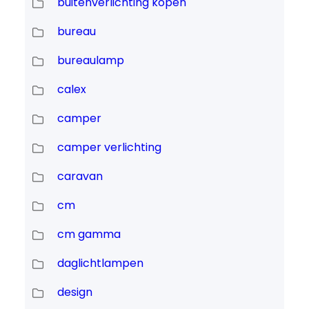
buitenverlichting kopen
bureau
bureaulamp
calex
camper
camper verlichting
caravan
cm
cm gamma
daglichtlampen
design