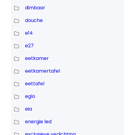
dimbaar
douche
e14
e27
eetkamer
eetkamertafel
eettafel
eglo
eia
energie led
exclusieve verlichting