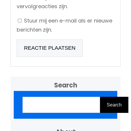
vervolgreacties zijn.
Stuur mij een e-mail als er nieuwe
berichten zijn.
Search
Z
o
Search
e
k