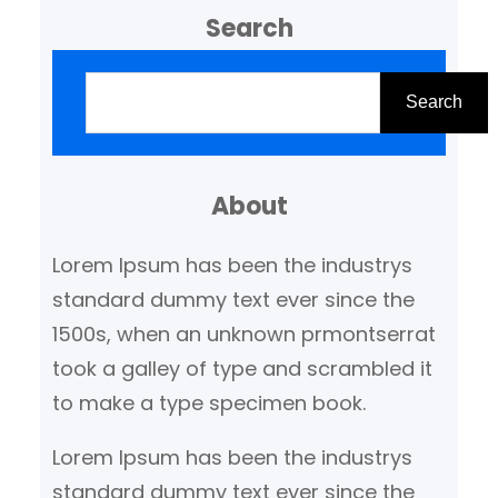
Search
Z
o
Search
e
k
About
e
n
Lorem Ipsum has been the industrys
standard dummy text ever since the
1500s, when an unknown prmontserrat
took a galley of type and scrambled it
to make a type specimen book.
Lorem Ipsum has been the industrys
standard dummy text ever since the