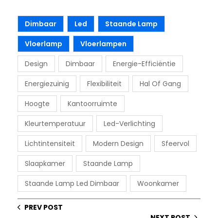
Dimbaar
Led
Staande Lamp
Vloerlamp
Vloerlampen
Design
Dimbaar
Energie-Efficiëntie
Energiezuinig
Flexibiliteit
Hal Of Gang
Hoogte
Kantoorruimte
Kleurtemperatuur
Led-Verlichting
Lichtintensiteit
Modern Design
Sfeervol
Slaapkamer
Staande Lamp
Staande Lamp Led Dimbaar
Woonkamer
PREV POST
NEXT POST