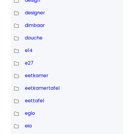
design
designer
dimbaar
douche
e14
e27
eetkamer
eetkamertafel
eettafel
eglo
eia