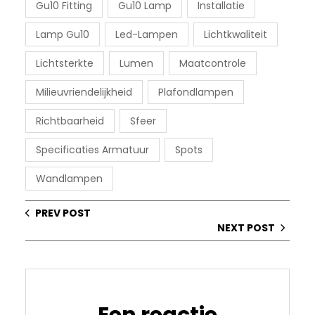
Gu10 Fitting
Gu10 Lamp
Installatie
Lamp Gu10
Led-Lampen
Lichtkwaliteit
Lichtsterkte
Lumen
Maatcontrole
Milieuvriendelijkheid
Plafondlampen
Richtbaarheid
Sfeer
Specificaties Armatuur
Spots
Wandlampen
PREV POST
NEXT POST
Een reactie