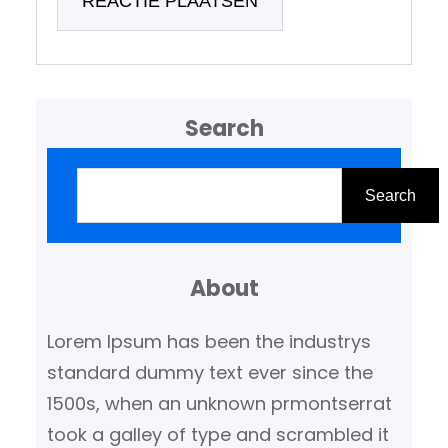
Search
Z
o
Search
e
k
About
e
n
Lorem Ipsum has been the industrys
standard dummy text ever since the
1500s, when an unknown prmontserrat
took a galley of type and scrambled it