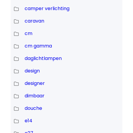
camper verlichting
caravan
cm
cm gamma
daglichtlampen
design
designer
dimbaar
douche
e14