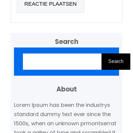
Search
Z
o
Search
e
k
About
e
n
Lorem Ipsum has been the industrys
standard dummy text ever since the
1500s, when an unknown prmontserrat
took a galley of type and scrambled it