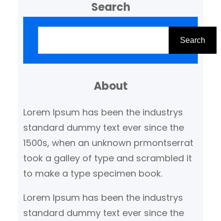
Search
Z
o
Search
e
k
About
e
n
Lorem Ipsum has been the industrys
standard dummy text ever since the
1500s, when an unknown prmontserrat
took a galley of type and scrambled it
to make a type specimen book.
Lorem Ipsum has been the industrys
standard dummy text ever since the