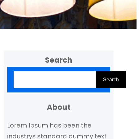
Search
Z
Search
o
e
k
About
e
Lorem Ipsum has been the
n
industrys standard dummy text