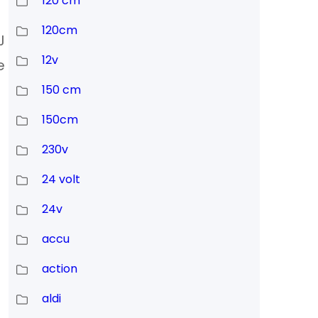
120 cm
120cm
J
12v
e
150 cm
150cm
230v
24 volt
24v
accu
action
aldi