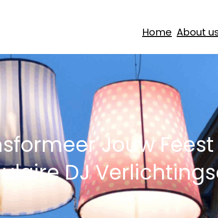
Home
About u
nsformeer Jouw Feest
ulaire DJ Verlichtings