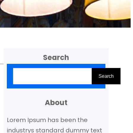
Search
Z
Search
o
e
k
About
e
Lorem Ipsum has been the
n
industrys standard dummy text