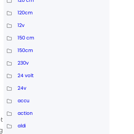
120 cm
120cm
12v
150 cm
150cm
230v
24 volt
24v
accu
action
t
aldi
g