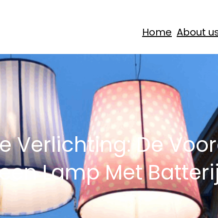
Home
About u
 Verlichting: De Voo
een Lamp Met Batteri