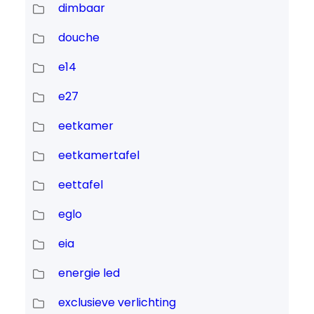
dimbaar
douche
e14
e27
eetkamer
eetkamertafel
eettafel
eglo
eia
energie led
exclusieve verlichting