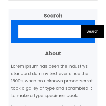
Search
Z
o
Search
e
k
About
e
n
Lorem Ipsum has been the industrys
standard dummy text ever since the
1500s, when an unknown prmontserrat
took a galley of type and scrambled it
to make a type specimen book.