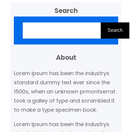
Search
Z
o
Search
e
k
About
e
n
Lorem Ipsum has been the industrys
standard dummy text ever since the
1500s, when an unknown prmontserrat
took a galley of type and scrambled it
to make a type specimen book.
Lorem Ipsum has been the industrys