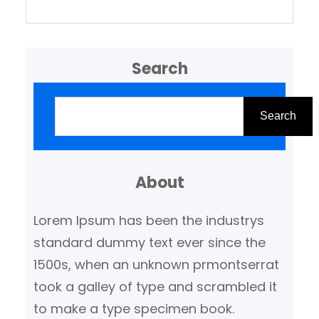
Search
Z
o
Search
e
k
About
e
n
Lorem Ipsum has been the industrys
standard dummy text ever since the
1500s, when an unknown prmontserrat
took a galley of type and scrambled it
to make a type specimen book.