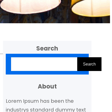
Search
Z
Search
o
e
k
About
e
Lorem Ipsum has been the
n
industrys standard dummy text