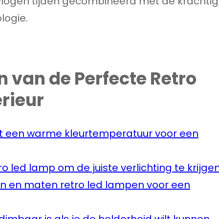
logen tijden gecombineerd met de krachti
logie.
en van de Perfecte Retro
erieur
et een warme kleurtemperatuur voor een
ro led lamp om de juiste verlichting te krijgen
n en maten retro led lampen voor een
dimbaar is als je de helderheid wilt kunnen