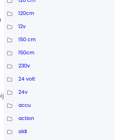
120 cm
120cm
e
12v
150 cm
150cm
230v
24 volt
24v
ij
accu
action
aldi