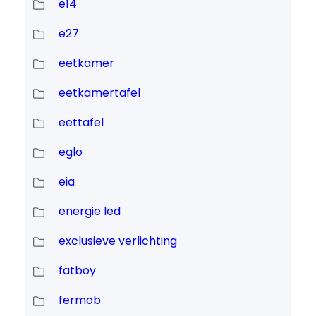
e14
e27
eetkamer
eetkamertafel
eettafel
eglo
eia
energie led
exclusieve verlichting
fatboy
fermob