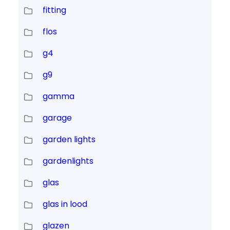
fitting
flos
g4
g9
gamma
garage
garden lights
gardenlights
glas
glas in lood
glazen