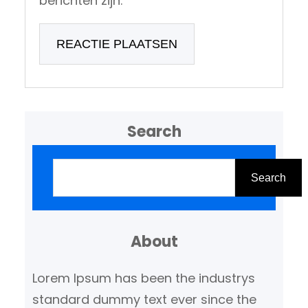
berichten zijn.
Search
Z
o
Search
e
k
About
e
n
Lorem Ipsum has been the industrys
standard dummy text ever since the