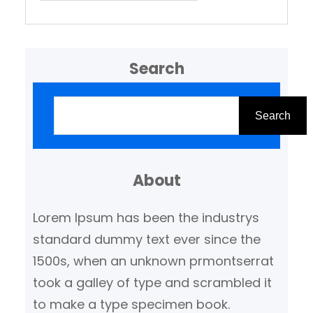
Search
Z
o
Search
e
k
About
e
n
Lorem Ipsum has been the industrys
standard dummy text ever since the
1500s, when an unknown prmontserrat
took a galley of type and scrambled it
to make a type specimen book.