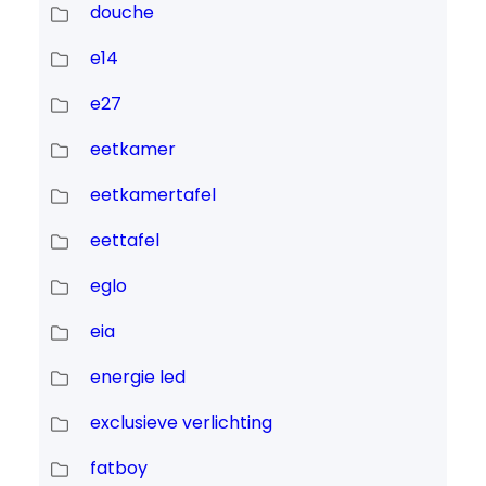
douche
e14
e27
eetkamer
eetkamertafel
eettafel
eglo
eia
energie led
exclusieve verlichting
fatboy