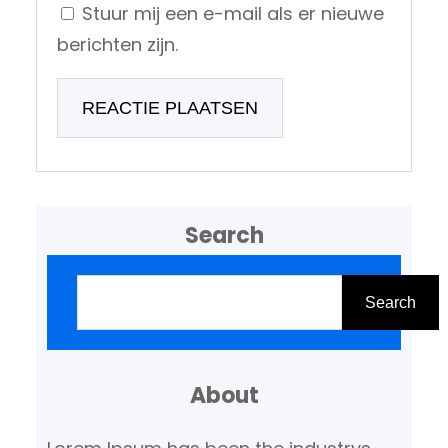
Stuur mij een e-mail als er nieuwe
berichten zijn.
Search
Z
o
Search
e
k
About
e
n