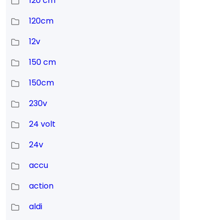
120 cm
120cm
12v
150 cm
150cm
230v
24 volt
24v
accu
action
aldi