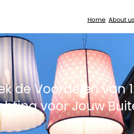
Home
About u
k de Voordelen van 1
ichting voor Jouw Bui