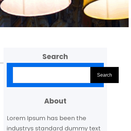
Search
Z
Search
o
e
k
About
e
Lorem Ipsum has been the
n
industrys standard dummy text