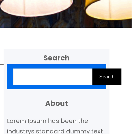
Search
Z
Search
o
e
k
About
e
Lorem Ipsum has been the
n
industrys standard dummy text