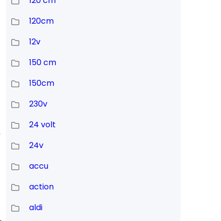
120 cm
120cm
12v
150 cm
150cm
230v
24 volt
r
24v
accu
action
aldi