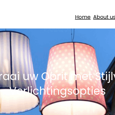
Home
About u
raai uw Oprit met Stijl
Verlichtingsopties