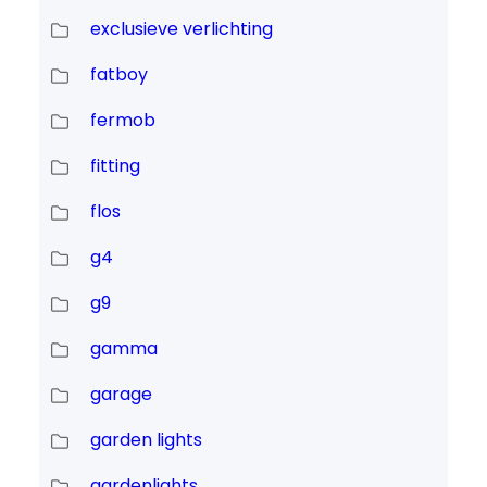
exclusieve verlichting
fatboy
fermob
fitting
flos
g4
g9
gamma
garage
garden lights
gardenlights