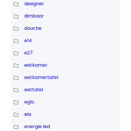
designer
dimbaar
douche
e14
e27
eetkamer
eetkamertafel
eettafel
eglo
eia
energie led