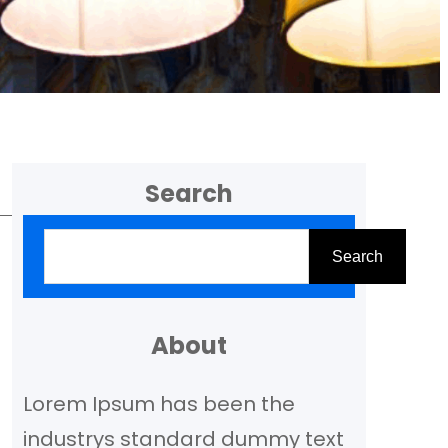
Search
Z
Search
o
e
k
About
e
Lorem Ipsum has been the
n
industrys standard dummy text