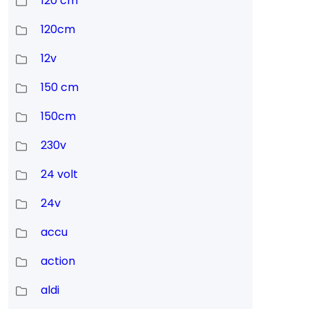
120 cm
120cm
12v
s
150 cm
150cm
230v
24 volt
24v
accu
action
aldi