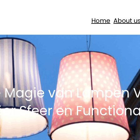
Home
About u
 Magie van Lampen Ve
er Sfeer en Functional