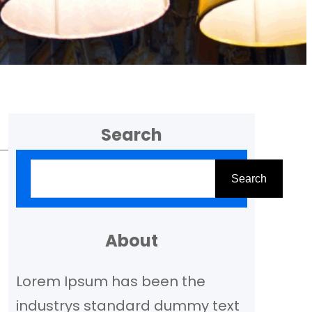
Search
Z
Search
o
e
k
About
e
Lorem Ipsum has been the
n
industrys standard dummy text