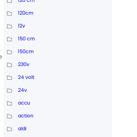
120 cm
120cm
12v
150 cm
150cm
e
230v
24 volt
24v
accu
action
aldi