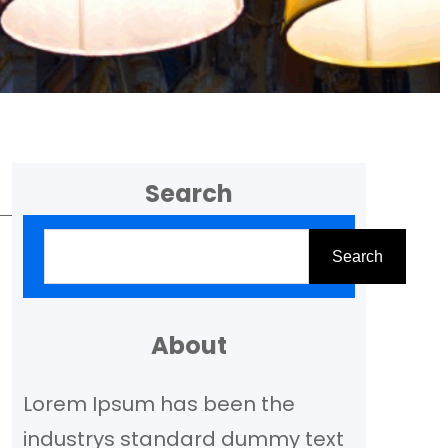
Search
Z
Search
o
e
k
About
e
Lorem Ipsum has been the
n
industrys standard dummy text