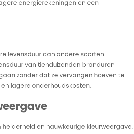
lagere energierekeningen en een
re levensduur dan andere soorten
vensduur van tienduizenden branduren
aan zonder dat ze vervangen hoeven te
l en lagere onderhoudskosten.
rweergave
jn helderheid en nauwkeurige kleurweergave.