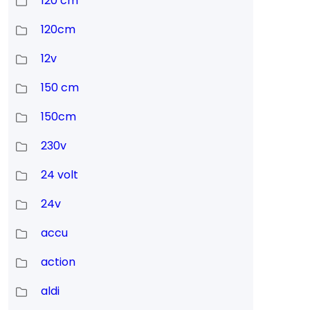
120 cm
120cm
12v
150 cm
150cm
230v
24 volt
24v
accu
action
aldi