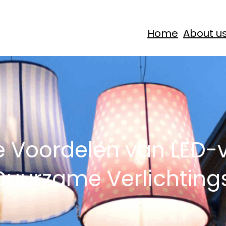
Home
About u
 Voordelen van LED-v
Duurzame Verlichting