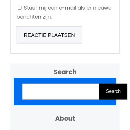
Stuur mij een e-mail als er nieuwe
berichten zijn.
Search
Z
o
Search
e
k
About
e
n