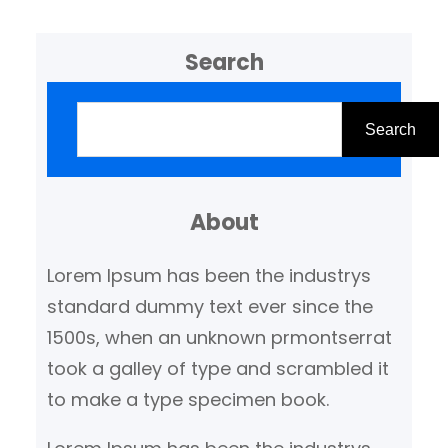
Search
Z
o
Search
e
k
About
e
n
Lorem Ipsum has been the industrys
standard dummy text ever since the
1500s, when an unknown prmontserrat
took a galley of type and scrambled it
to make a type specimen book.