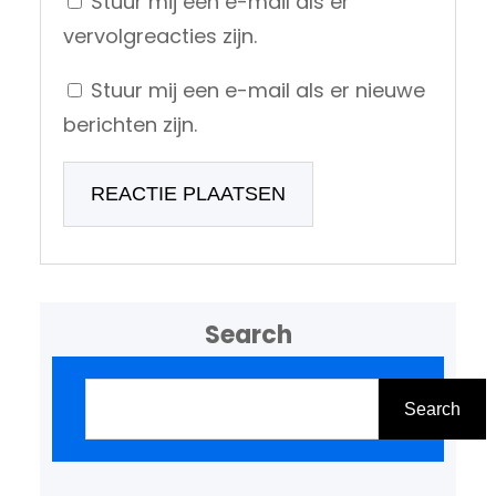
Stuur mij een e-mail als er
vervolgreacties zijn.
Stuur mij een e-mail als er nieuwe
berichten zijn.
Search
Z
o
Search
e
k