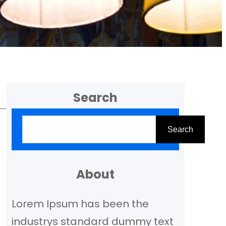
Search
Z
Search
o
e
k
About
e
Lorem Ipsum has been the
n
industrys standard dummy text