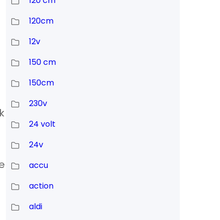
120 cm
120cm
12v
150 cm
150cm
230v
k
24 volt
24v
e
accu
action
aldi