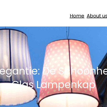
Home
About u
Elegantie: De Schoonh
Glas Lampenkap