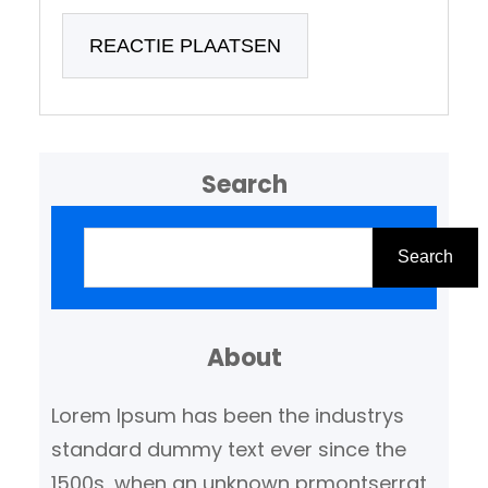
Search
Z
o
Search
e
k
About
e
n
Lorem Ipsum has been the industrys
standard dummy text ever since the
1500s, when an unknown prmontserrat