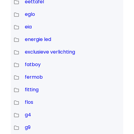
eettafel
eglo
eia
energie led
exclusieve verlichting
fatboy
fermob
fitting
flos
g4
g9