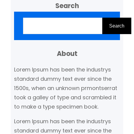
Search
Z
o
Search
e
k
About
e
n
Lorem Ipsum has been the industrys
standard dummy text ever since the
1500s, when an unknown prmontserrat
took a galley of type and scrambled it
to make a type specimen book.
Lorem Ipsum has been the industrys
standard dummy text ever since the