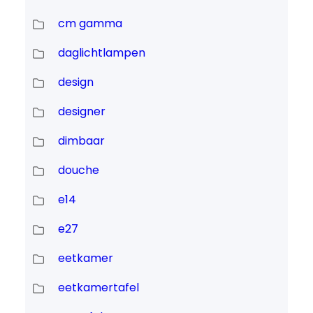
cm gamma
daglichtlampen
design
designer
dimbaar
douche
e14
e27
eetkamer
eetkamertafel