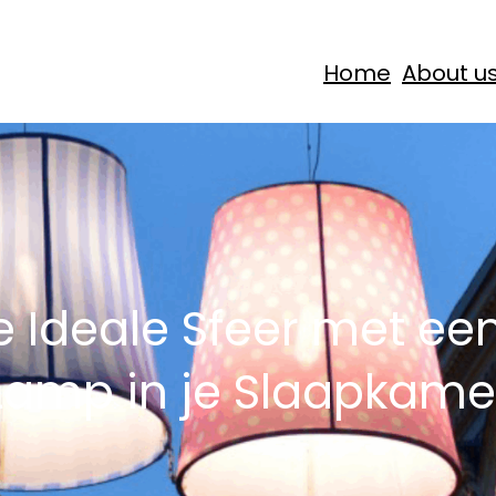
Home
About u
e Ideale Sfeer met ee
Lamp in je Slaapkame