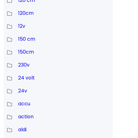
120 cm
120cm
t
12v
150 cm
150cm
230v
24 volt
n
24v
accu
action
aldi