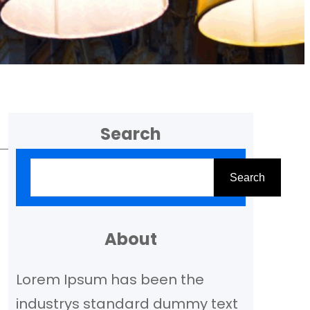
Search
Z
Search
o
e
k
About
e
Lorem Ipsum has been the
n
industrys standard dummy text