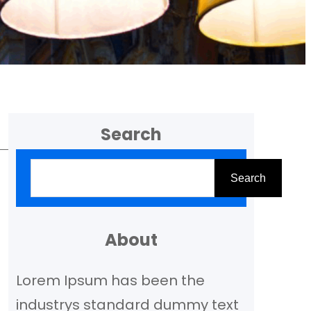
Search
Z
Search
o
e
k
About
e
Lorem Ipsum has been the
n
industrys standard dummy text