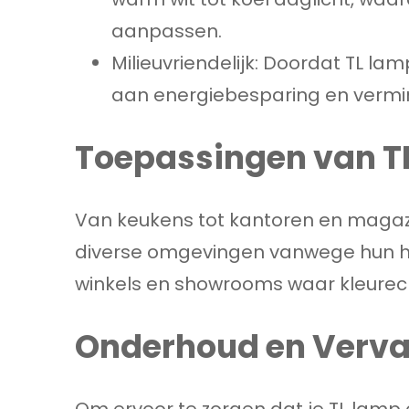
aanpassen.
Milieuvriendelijk: Doordat TL la
aan energiebesparing en vermi
Toepassingen van T
Van keukens tot kantoren en magazi
diverse omgevingen vanwege hun held
winkels en showrooms waar kleurecht
Onderhoud en Verv
Om ervoor te zorgen dat je TL lamp o