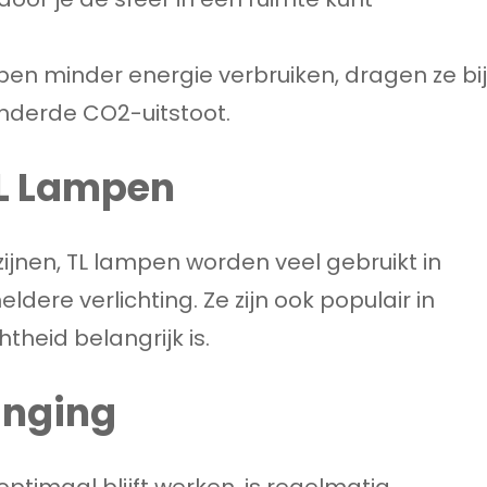
mpen minder energie verbruiken, dragen ze bij
nderde CO2-uitstoot.
L Lampen
jnen, TL lampen worden veel gebruikt in
ere verlichting. Ze zijn ook populair in
heid belangrijk is.
anging
ptimaal blijft werken, is regelmatig