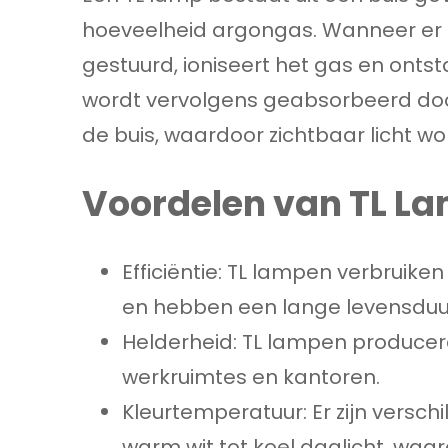
hoeveelheid argongas. Wanneer er e
gestuurd, ioniseert het gas en ontstaat
wordt vervolgens geabsorbeerd doo
de buis, waardoor zichtbaar licht w
Voordelen van TL L
Efficiëntie: TL lampen verbruik
en hebben een lange levensduu
Helderheid: TL lampen produceren
werkruimtes en kantoren.
Kleurtemperatuur: Er zijn versc
warm wit tot koel daglicht, waar