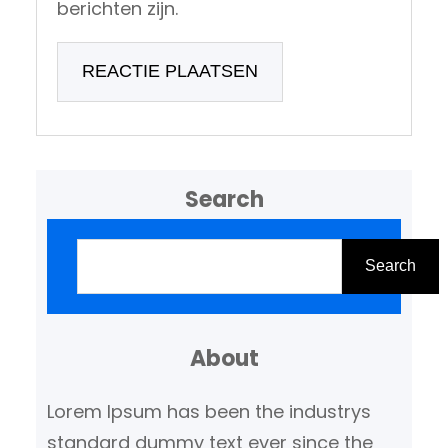
berichten zijn.
Search
Z
o
Search
e
k
About
e
n
Lorem Ipsum has been the industrys
standard dummy text ever since the