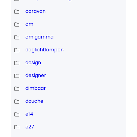
caravan
cm
cm gamma
daglichtlampen
design
designer
dimbaar
douche
e14
e27