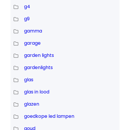
g4
g9
gamma
garage
garden lights
gardenlights
glas
glas in lood
glazen
goedkope led lampen
goud