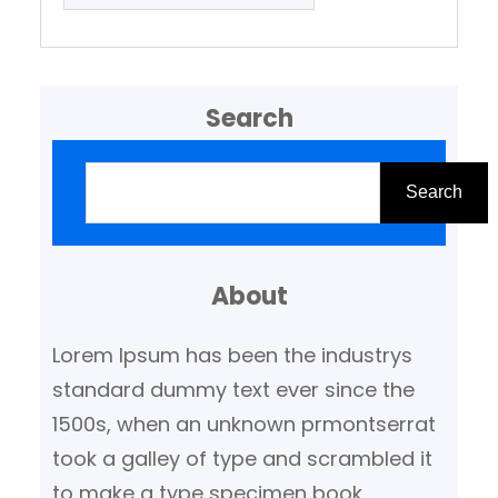
Search
Z
o
Search
e
k
About
e
n
Lorem Ipsum has been the industrys
standard dummy text ever since the
1500s, when an unknown prmontserrat
took a galley of type and scrambled it
to make a type specimen book.